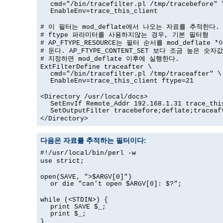
cmd="/bin/tracefilter.pl /tmp/tracebefore" 
EnableEnv=trace_this_client
# 이 필터는 mod_deflate에서 나오는 자료를 추적한다.
# ftype 파라미터를 사용하지않는 경우, 기본 필터형
# AP_FTYPE_RESOURCE는 필터 순서를 mod_deflate 
# 둔다. AP_FTYPE_CONTENT_SET 보다 조금 높은 숫자
# 지정하면 mod_deflate 이후에 실행한다.
ExtFilterDefine traceafter \
cmd="/bin/tracefilter.pl /tmp/traceafter" \
EnableEnv=trace_this_client ftype=21
<Directory /usr/local/docs>
SetEnvIf Remote_Addr 192.168.1.31 trace_thi
SetOutputFilter tracebefore;deflate;traceaf
</Directory>
다음은 자료를 추적하는 필터이다:
#!/usr/local/bin/perl -w
use strict;
open(SAVE, ">$ARGV[0]")
or die "can't open $ARGV[0]: $?";
while (<STDIN>) {
print SAVE $_;
print $_;
}