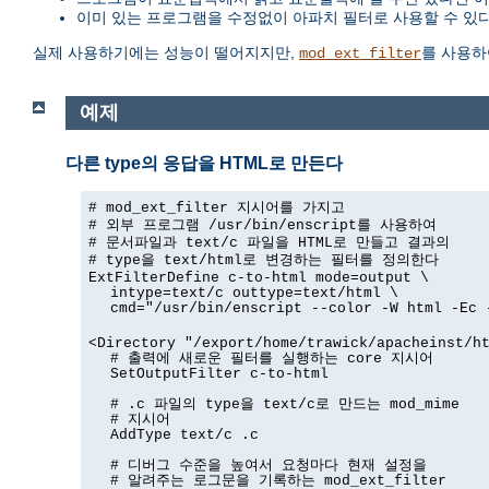
이미 있는 프로그램을 수정없이 아파치 필터로 사용할 수 있
실제 사용하기에는 성능이 떨어지지만,
를 사용하
mod_ext_filter
예제
다른 type의 응답을 HTML로 만든다
# mod_ext_filter 지시어를 가지고
# 외부 프로그램 /usr/bin/enscript를 사용하여
# 문서파일과 text/c 파일을 HTML로 만들고 결과의
# type을 text/html로 변경하는 필터를 정의한다
ExtFilterDefine c-to-html mode=output \
intype=text/c outtype=text/html \
cmd="/usr/bin/enscript --color -W html -Ec 
<Directory "/export/home/trawick/apacheinst/h
# 출력에 새로운 필터를 실행하는 core 지시어
SetOutputFilter c-to-html
# .c 파일의 type을 text/c로 만드는 mod_mime
# 지시어
AddType text/c .c
# 디버그 수준을 높여서 요청마다 현재 설정을
# 알려주는 로그문을 기록하는 mod_ext_filter