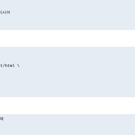
 지시어
xt/html \
)에
.