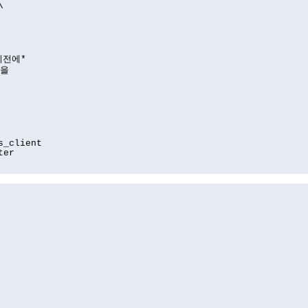
\
*이전에*
값을
s_client
ter