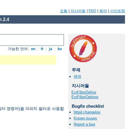
모듈
|
지시어들
|
FAQ
|
용어
|
사이트맵
 2.4
가능한 언어:
en
|
fr
|
ja
|
ko
주제
예제
지시어들
ExtFilterDefine
ExtFilterOptions
Bugfix checklist
필터 명령어)을 아파치 필터로 사용할
httpd changelog
Known issues
Report a bug