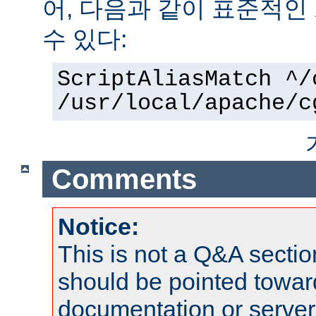
어, 다음과 같이 표준적인
수 있다:
ScriptAliasMatch ^/
/usr/local/apache/c
Comments
Notice:
This is not a Q&A sect
should be pointed towar
documentation or serve