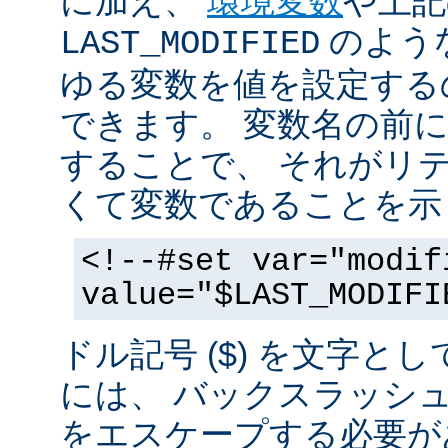
に加え、
環境変数
や上記
のような
LAST_MODIFIED
ゆる変数を値を設定する
できます。 変数名の前にド
することで、 それがリ
くて変数であることを示
<!--#set var="modif
value="$LAST_MODIFI
ドル記号 ($) を文字と
には、 バックスラッシ
をエスケープする必要が