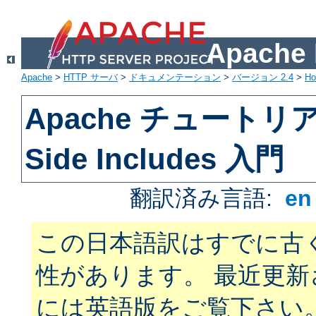
Apach
Apache
>
HTTP サーバ
>
ドキュメンテーション
>
バージョン 2.4
>
H
Apache チュートリアル
Side Includes 入門
翻訳済み言語:
e
この日本語訳はすでに古
性があります。 最近更
には英語版をご覧下さい