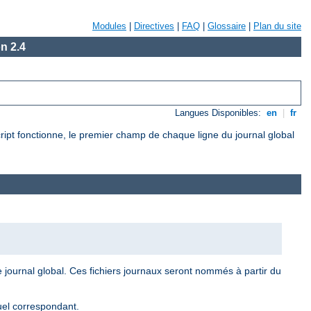
Modules
|
Directives
|
FAQ
|
Glossaire
|
Plan du site
n 2.4
Langues Disponibles:
en
|
fr
cript fonctionne, le premier champ de chaque ligne du journal global
le journal global. Ces fichiers journaux seront nommés à partir du
tuel correspondant.