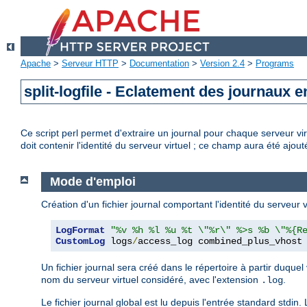
Apache
>
Serveur HTTP
>
Documentation
>
Version 2.4
>
Programs
split-logfile - Eclatement des journaux e
Ce script perl permet d'extraire un journal pour chaque serveur vi
doit contenir l'identité du serveur virtuel ; ce champ aura été ajout
Mode d'emploi
Création d'un fichier journal comportant l'identité du serveur v
LogFormat
"%v %h %l %u %t \"%r\" %>s %b \"%{R
CustomLog
 logs
/
access_log combined_plus_vhost
Un fichier journal sera créé dans le répertoire à partir duque
nom du serveur virtuel considéré, avec l'extension
.
.log
Le fichier journal global est lu depuis l'entrée standard stdin