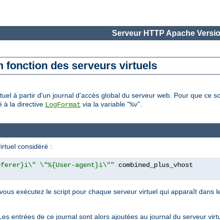
Serveur HTTP Apache Versio
n fonction des serveurs virtuels
rtuel à partir d'un journal d'accès global du serveur web. Pour que ce s
é à la directive
via la variable "
".
LogFormat
%v
irtuel considéré :
eferer}i\" \"%{User-agent}i\""
l vous exécutez le script pour chaque serveur virtuel qui apparaît dans 
. Les entrées de ce journal sont alors ajoutées au journal du serveur vir