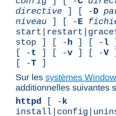
config
] [ -
C
direc
directive
] [ -
D
pa
niveau
] [ -
E
fichi
start|restart|grace
stop ] [ -
h
] [ -
l
]
[ -
t
] [ -
v
] [ -
V
]
[ -
T
]
Sur les
systèmes Window
additionnelles suivantes s
httpd
[ -
k
install|config|unin