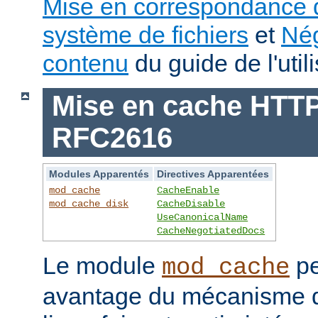
Mise en correspondance 
système de fichiers
et
Nég
contenu
du guide de l'utili
Mise en cache HTTP 
RFC2616
Modules Apparentés
Directives Apparentées
mod_cache
CacheEnable
mod_cache_disk
CacheDisable
UseCanonicalName
CacheNegotiatedDocs
Le module
pe
mod_cache
avantage du mécanisme 