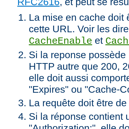
RFC2616
, et peut se rés
La mise en cache doit 
cette URL. Voir les dire
et
CacheEnable
Cach
Si la reponse possède 
HTTP autre que 200, 2
elle doit aussi comport
"Expires" ou "Cache-Co
La requête doit être d
Si la réponse contient 
"Authorization:", elle d